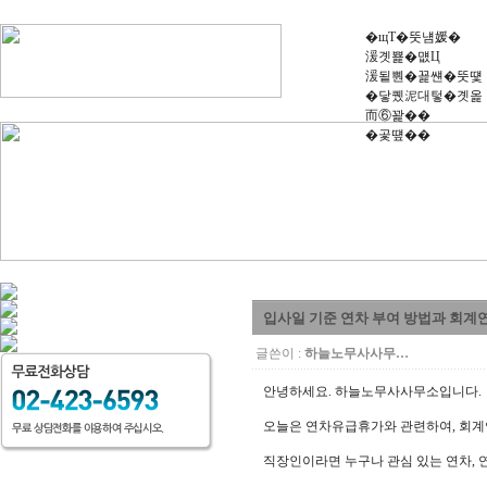
�щТ�뚯냼媛�
湲곗뾽�먮Ц
湲됱뿬�꾩썐�뚯떛
�닿퀬泥대텋�곗옱
而⑥꽕��
�곷떞��
입사일 기준 연차 부여 방법과 회계연
글쓴이 :
하늘노무사사무…
안녕하세요. 하늘노무사사무소입니다.
오늘은 연차유급휴가와 관련하여, 회계
직장인이라면 누구나 관심 있는 연차, 